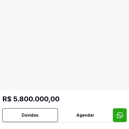
Mais informações
R$ 5.800.000,00
Aceita Pet
Dúvidas
Agendar