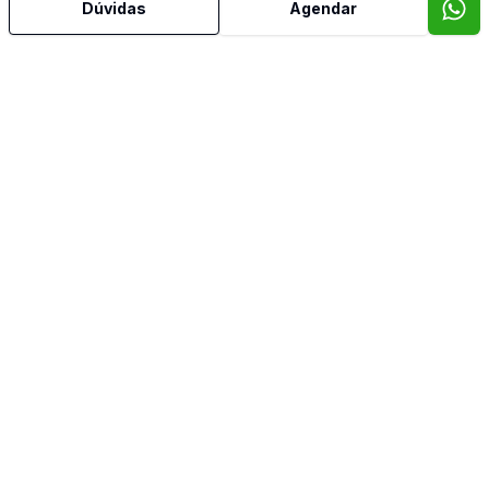
Dúvidas
Agendar
Aceita Pet
Água Quente
Área de Serviço
Armários Embutidos
Banheiro Social
Copa
Copa Cozinha
Cozinha
Despensa