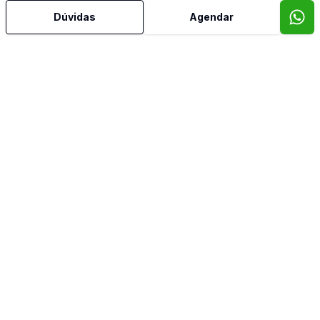
Dúvidas
Agendar
Aceita Pet
Ar Condicionado
Área de Serviço
Cozinha Planejada
Lavabo
Reformado
Sacada
Sala de Jantar