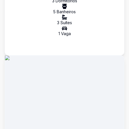
3
Dormitório
s
5
Banheiro
s
3
Suíte
s
1
Vaga