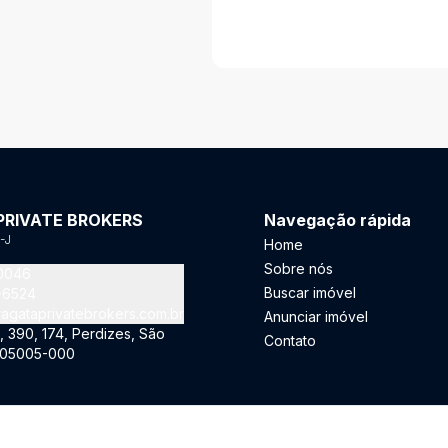
PRIVATE BROKERS
Navegação rápida
-J
Home
Sobre nós
-0046
Buscar imóvel
5-6524
agataprivatebrokers.com.br
Anunciar imóvel
, 390, 174, Perdizes, São
Contato
- 05005-000