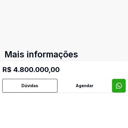
Mais informações
R$ 4.800.000,00
Aceita Pet
Dúvidas
Agendar
Ar Condicionado
Área de Serviço
Armários Embutidos