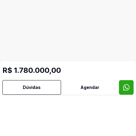
Mais informações
R$ 1.780.000,00
Dúvidas
Agendar
Aceita Pet
Armários Embutidos
Banheiro Social