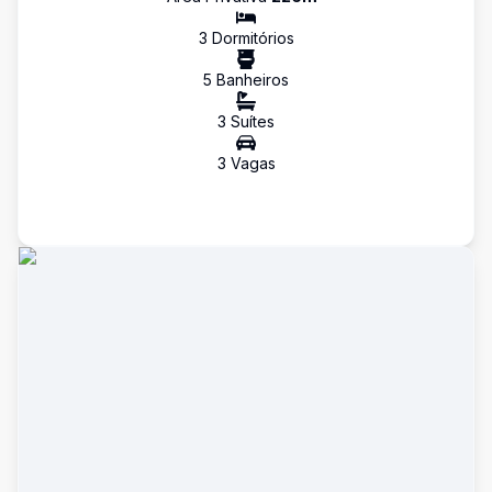
3
Dormitório
s
5
Banheiro
s
3
Suíte
s
3
Vaga
s