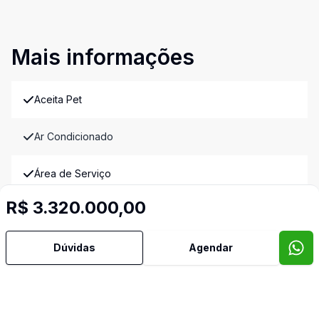
Mais informações
Aceita Pet
Ar Condicionado
Área de Serviço
R$ 3.320.000,00
Armários Embutidos
Dúvidas
Agendar
Banheiro Social
Copa Cozinha