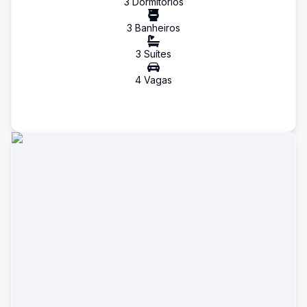
3
Dormitório
s
3
Banheiro
s
3
Suíte
s
4
Vaga
s