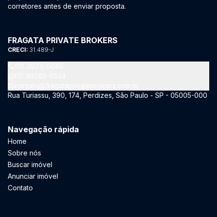
corretores antes de enviar proposta.
FRAGATA PRIVATE BROKERS
CRECI:
31.489-J
(11) 3673-0046
(11) 93285-6524
contato@fragataprivatebrokers.com.br
Rua Turiassu, 390, 174, Perdizes, São Paulo - SP - 05005-000
Navegação rápida
Home
Sobre nós
Buscar imóvel
Anunciar imóvel
Contato