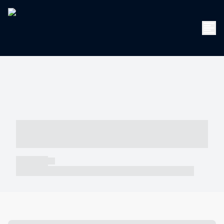
----- ----- -- ------ ---- ---- -- ----- -----
----- --- ------
----- -----
----- ----- -- ------ ---- ---- -- ----- ----- ----- --- ------