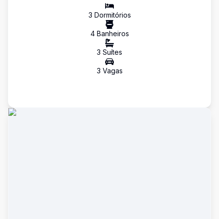
3
Dormitório
s
4
Banheiro
s
3
Suíte
s
3
Vaga
s