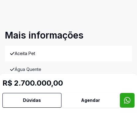
Mais informações
Aceita Pet
Água Quente
R$ 2.700.000,00
Área de Serviço
Dúvidas
Agendar
Armários Embutidos
Cozinha Planejada
Dependência de Empregada