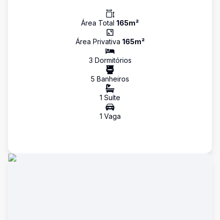
Área Total
165
m²
Área Privativa
165
m²
3
Dormitório
s
5
Banheiro
s
1
Suíte
1
Vaga