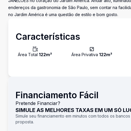
JANELÕES no coração do Jardim América. Andar alto, iluminado,
endereços da gastronomia de São Paulo, sem contar na facili
no Jardim América é uma questão de estilo e bom gosto.
Características
Área Total
122
m²
Área Privativa
122
m²
Financiamento Fácil
Pretende Financiar?
SIMULE AS MELHORES TAXAS EM UM SÓ L
Simule seu financiamento em minutos com todos os bancos
proposta.