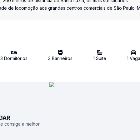
 200 metros de distância do Santa Luzia, os mais sofisticados
dade de locomoção aos grandes centros comerciais de São Paulo. 
3
Dormitório
s
3
Banheiro
s
1
Suíte
1
Vag
UGAR
 e consiga a melhor