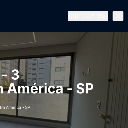
(11) 93285-6524
- 3
m América - SP
dim América - SP