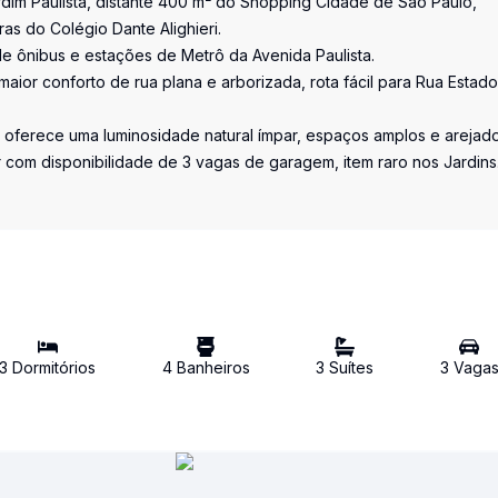
dim Paulista, distante 400 m² do Shopping Cidade de São Paulo,
as do Colégio Dante Alighieri.
e ônibus e estações de Metrô da Avenida Paulista.
maior conforto de rua plana e arborizada, rota fácil para Rua Estad
 oferece uma luminosidade natural ímpar, espaços amplos e arejad
r com disponibilidade de 3 vagas de garagem, item raro nos Jardins
3
Dormitório
s
4
Banheiro
s
3
Suíte
s
3
Vaga