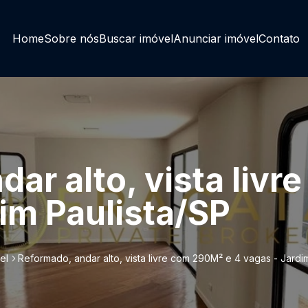
Home
Sobre nós
Buscar imóvel
Anunciar imóvel
Contato
ar alto, vista liv
im Paulista/SP
el
Reformado, andar alto, vista livre com 290M² e 4 vagas - Jardi