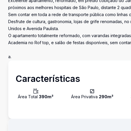
Excelente apartamento, reformado, em prédio cobiçado do Jar
próximos aos melhores hospitais de São Paulo, distante 2 quadr
Sem contar em toda a rede de transporte pública como linhas d
Desfrute de cultura, gastronomia, lojas de grife renomadas, no 
Unidos e Avenida Paulista.
O apartamento totalmente reformado, com varandas integradas
Academia no Rof top, e salão de festas disponíveis, sem conta
a.
Características
Área Total
390
m²
Área Privativa
290
m²