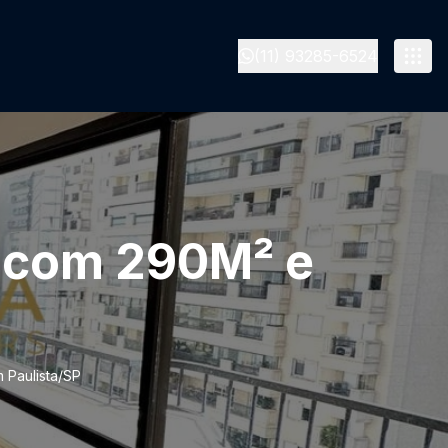
(11) 93285-6524
re com 290M² e
m Paulista/SP