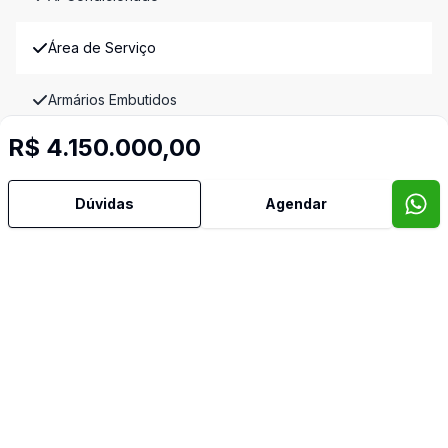
Área de Serviço
Armários Embutidos
R$ 4.150.000,00
Banheiro Social
Dúvidas
Agendar
Cozinha
Cozinha Planejada
Dependência de Empregada
Despensa
Dormitório com Armários