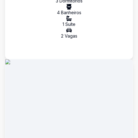
3
Dormitório
s
4
Banheiro
s
1
Suíte
2
Vaga
s