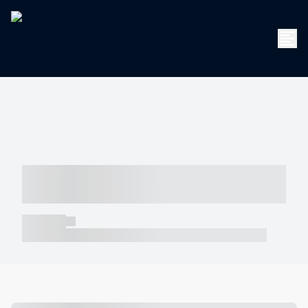
----- ----- -- ------ ---- ---- -- ----- -----
----- --- ------
----- -----
----- ----- -- ------ ---- ---- -- ----- ----- ----- --- ------