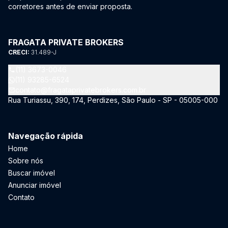
corretores antes de enviar proposta.
FRAGATA PRIVATE BROKERS
CRECI:
31.489-J
(11) 3673-0046
(11) 93285-6524
contato@fragataprivatebrokers.com.br
Rua Turiassu, 390, 174, Perdizes, São Paulo - SP - 05005-000
Navegação rápida
Home
Sobre nós
Buscar imóvel
Anunciar imóvel
Contato