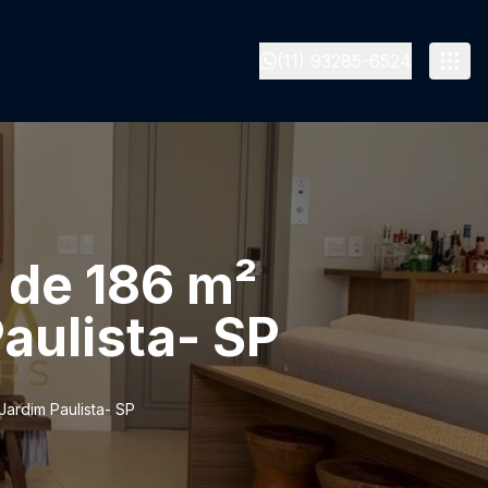
(11) 93285-6524
 de 186 m²
aulista- SP
ardim Paulista- SP