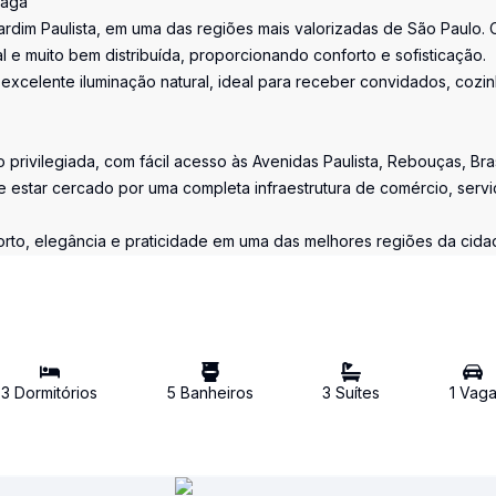
Vaga
rdim Paulista, em uma das regiões mais valorizadas de São Paulo.
al e muito bem distribuída, proporcionando conforto e sofisticação.
 excelente iluminação natural, ideal para receber convidados, cozi
privilegiada, com fácil acesso às Avenidas Paulista, Rebouças, Bras
estar cercado por uma completa infraestrutura de comércio, servi
to, elegância e praticidade em uma das melhores regiões da cida
3
Dormitório
s
5
Banheiro
s
3
Suíte
s
1
Vag