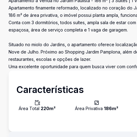
Apartamento à Venda no Jardim Paulista - 186 m² | 3 Suítes | 1 
Apartamento finamente reformado, localizado no coração do Ja
186 m² de área privativa, o imóvel possui planta ampla, funcion
Conta com 3 dormitórios, todos suítes, ampla sala de estar com
espaçosa, área de serviço completa e 1 vaga de garagem.
Situado no miolo do Jardins, o apartamento oferece localização 
Nove de Julho. Próximo ao Shopping Jardim Pamplona, além de 
restaurantes, escolas e opções de lazer.
Uma excelente oportunidade para quem busca viver com confor
Características
Área Total
220
m²
Área Privativa
186
m²