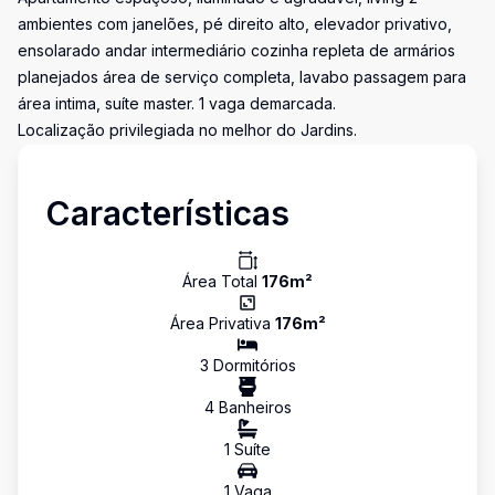
ambientes com janelões, pé direito alto, elevador privativo,
ensolarado andar intermediário cozinha repleta de armários
planejados área de serviço completa, lavabo passagem para
área intima, suíte master. 1 vaga demarcada.
Localização privilegiada no melhor do Jardins.
Características
Área Total
176
m²
Área Privativa
176
m²
3
Dormitório
s
4
Banheiro
s
1
Suíte
1
Vaga