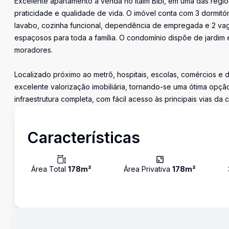
Excelente apartamento à venda no Itaim Bibi, em uma das regiõ
praticidade e qualidade de vida. O imóvel conta com 3 dormitór
lavabo, cozinha funcional, dependência de empregada e 2 va
espaçosos para toda a família. O condomínio dispõe de jardi
moradores.
Localizado próximo ao metrô, hospitais, escolas, comércios e 
excelente valorização imobiliária, tornando-se uma ótima opçã
infraestrutura completa, com fácil acesso às principais vias da
Características
Área Total
178
m²
Área Privativa
178
m²