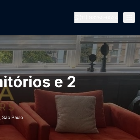
(11) 93285-6524
tórios e 2
, São Paulo