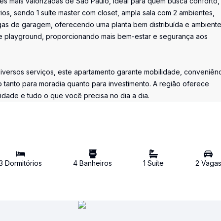
es mais valorizadas de São Paulo, ideal para quem busca conforto,
ios, sendo 1 suíte master com closet, ampla sala com 2 ambientes,
gas de garagem, oferecendo uma planta bem distribuída e ambient
m e playground, proporcionando mais bem-estar e segurança aos
diversos serviços, este apartamento garante mobilidade, conveniênc
o tanto para moradia quanto para investimento. A região oferece
 cidade e tudo o que você precisa no dia a dia.
3
Dormitório
s
4
Banheiro
s
1
Suíte
2
Vaga