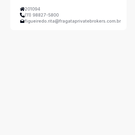
201094
(11) 98827-5800
figueiredo.rita@fragataprivatebrokers.com.br