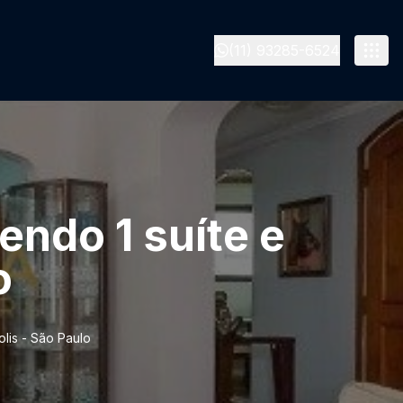
(11) 93285-6524
ndo 1 suíte e
o
lis - São Paulo