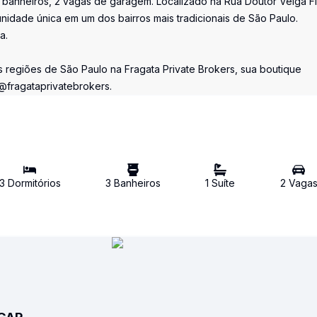
 banheiros, 2 vagas de garagem. Localizado na Rua Doutor Veiga Fi
unidade única em um dos bairros mais tradicionais de São Paulo.
a.
 regiões de São Paulo na Fragata Private Brokers, sua boutique
 @fragataprivatebrokers.
3
Dormitório
s
3
Banheiro
s
1
Suíte
2
Vaga