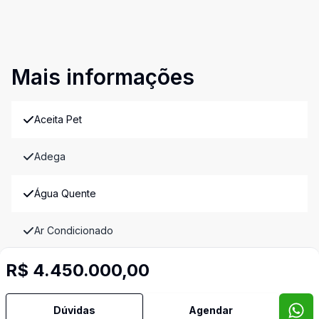
Mais informações
Aceita Pet
Adega
Água Quente
Ar Condicionado
R$ 4.450.000,00
Área de Serviço
Armários Embutidos
Dúvidas
Agendar