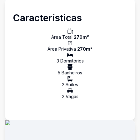
Características
Área Total
270
m²
Área Privativa
270
m²
3
Dormitório
s
5
Banheiro
s
2
Suíte
s
2
Vaga
s