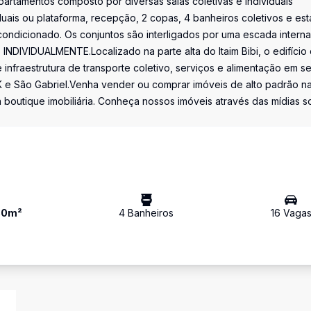
partamentos composto por diversas salas coletivas e individuais
duais ou plataforma, recepção, 2 copas, 4 banheiros coletivos e est
condicionado. Os conjuntos são interligados por uma escada interna
IVIDUALMENTE.Localizado na parte alta do Itaim Bibi, o edifício 
infraestrutura de transporte coletivo, serviços e alimentação em s
JK e São Gabriel.Venha vender ou comprar imóveis de alto padrão n
a boutique imobiliária. Conheça nossos imóveis através das mídias so
30
m²
4
Banheiro
s
16
Vaga