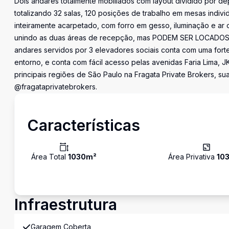
Dois andares totalmente mobiliados com layout dividido por de
totalizando 32 salas, 120 posições de trabalho em mesas indivi
inteiramente acarpetado, com forro em gesso, iluminação e ar 
unindo as duas áreas de recepção, mas PODEM SER LOCADOS IND
andares servidos por 3 elevadores sociais conta com uma forte 
entorno, e conta com fácil acesso pelas avenidas Faria Lima, 
principais regiões de São Paulo na Fragata Private Brokers, su
@fragataprivatebrokers.
Características
Área Total
1030
m²
Área Privativa
10
Infraestrutura
Garagem Coberta