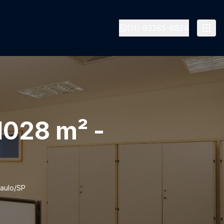
(11) 93285-6524
1028 m² -
Paulo/SP