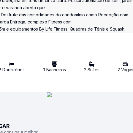
 tapeçaria em tons de cinza claro. Possui automação de som, jardi
tar e varanda aberta que
lo. Desfrute das comodidades do condomínio como Recepção com
arda Entrega, complexo Fitness com
25m e equipamentos By Life Fitness, Quadras de Tênis e Squash.
2
Dormitório
s
3
Banheiro
s
2
Suíte
s
2
Vaga
UGAR
 e consiga a melhor