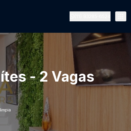
(11) 93285-6524
ítes - 2 Vagas
limpia