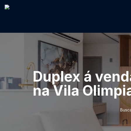
Duplex á vend
na Vila Olimpi
Busca