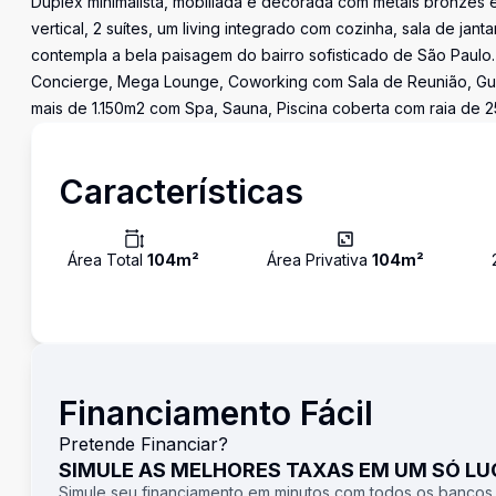
Duplex minimalista, mobiliada e decorada com metais bronzes e
vertical, 2 suítes, um living integrado com cozinha, sala de jan
contempla a bela paisagem do bairro sofisticado de São Pau
Concierge, Mega Lounge, Coworking com Sala de Reunião, Gu
mais de 1.150m2 com Spa, Sauna, Piscina coberta com raia de 
Características
Área Total
104
m²
Área Privativa
104
m²
Financiamento Fácil
Pretende Financiar?
SIMULE AS MELHORES TAXAS EM UM SÓ L
Simule seu financiamento em minutos com todos os bancos