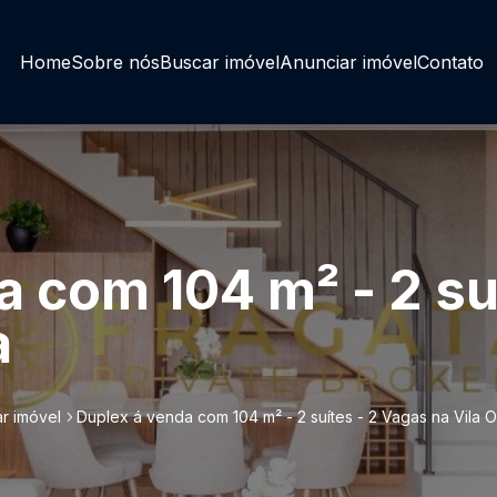
Home
Sobre nós
Buscar imóvel
Anunciar imóvel
Contato
a com 104 m² - 2 su
a
r imóvel
Duplex á venda com 104 m² - 2 suítes - 2 Vagas na Vila O