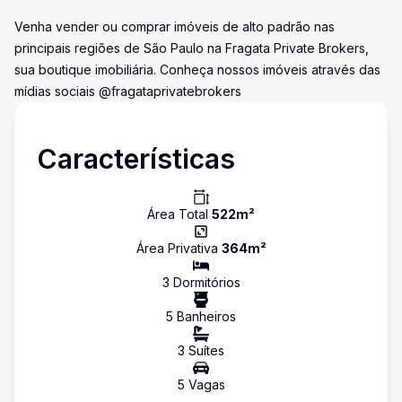
Venha vender ou comprar imóveis de alto padrão nas
principais regiões de São Paulo na Fragata Private Brokers,
sua boutique imobiliária. Conheça nossos imóveis através das
mídias sociais @fragataprivatebrokers
Características
Área Total
522
m²
Área Privativa
364
m²
3
Dormitório
s
5
Banheiro
s
3
Suíte
s
5
Vaga
s