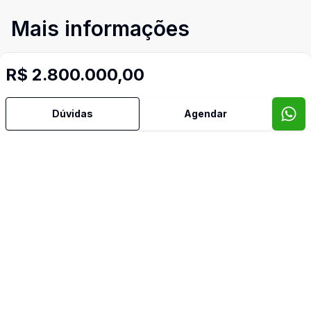
Mais informações
Aceita Pet
R$ 2.800.000,00
Adega
Dúvidas
Agendar
Água Quente
Ar Condicionado
Área de Serviço
Armários Embutidos
Banheiro Social