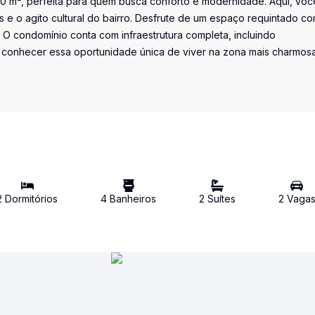
 160 m², perfeita para quem busca conforto e modernidade. Aqui, voc
s e o agito cultural do bairro. Desfrute de um espaço requintado co
. O condomínio conta com infraestrutura completa, incluindo
ha conhecer essa oportunidade única de viver na zona mais charmos
2
Dormitório
s
4
Banheiro
s
2
Suíte
s
2
Vaga