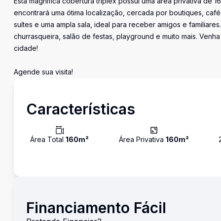
Esta magnífica cobertura triplex possui uma área privativa de
encontrará uma ótima localização, cercada por boutiques, café
suítes e uma ampla sala, ideal para receber amigos e familiares
churrasqueira, salão de festas, playground e muito mais. Ven
cidade!
Agende sua visita!
Características
Área Total
160
m²
Área Privativa
160
m²
Financiamento Fácil