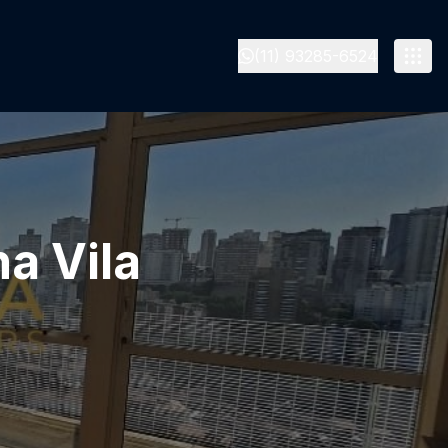
(11) 93285-6524
a Vila