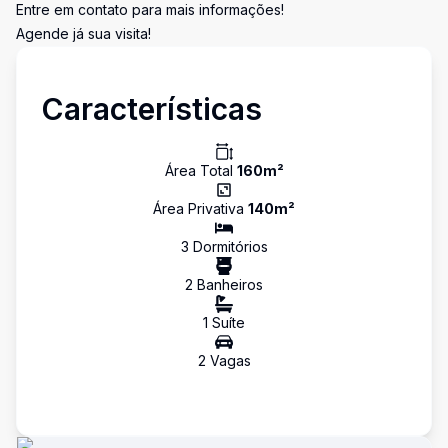
Entre em contato para mais informações!
Agende já sua visita!
Características
Área Total
160
m²
Área Privativa
140
m²
3
Dormitório
s
2
Banheiro
s
1
Suíte
2
Vaga
s