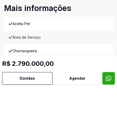
Mais informações
Aceita Pet
Área de Serviço
Churrasqueira
R$ 2.790.000,00
Cozinha
Quarto de Empregada
Dúvidas
Agendar
Dormitório com Armários
Lavabo