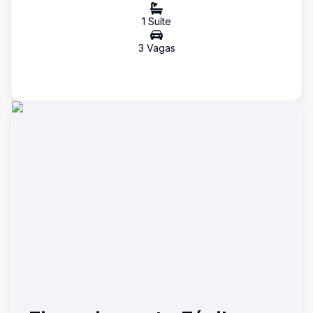
1
Suíte
3
Vaga
s