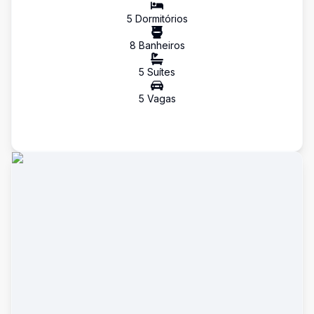
5
Dormitório
s
8
Banheiro
s
5
Suíte
s
5
Vaga
s