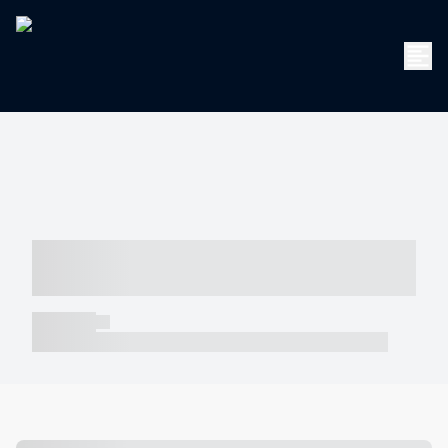
----- ----- -- ------ ---- ---- -- ----- -----
----- --- ------
----- -----
----- ----- -- ------ ---- ---- -- ----- ----- ----- --- ------