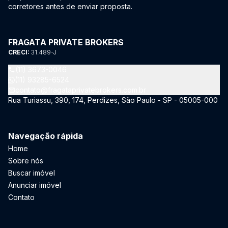
corretores antes de enviar proposta.
FRAGATA PRIVATE BROKERS
CRECI:
31.489-J
(11) 3673-0046
(11) 93285-6524
contato@fragataprivatebrokers.com.br
Rua Turiassu, 390, 174, Perdizes, São Paulo - SP - 05005-000
Navegação rápida
Home
Sobre nós
Buscar imóvel
Anunciar imóvel
Contato