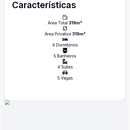
Características
Área Total
319
m²
Área Privativa
319
m²
4
Dormitório
s
5
Banheiro
s
4
Suíte
s
5
Vaga
s