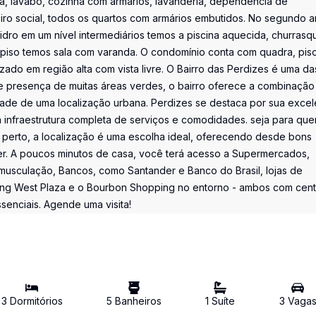
nda, lavabo, cozinha com armários, lavanderia, dependência de
iro social, todos os quartos com armários embutidos. No segundo 
ro em um nível intermediários temos a piscina aquecida, churrasq
o piso temos sala com varanda. O condomínio conta com quadra, pisc
izado em região alta com vista livre. O Bairro das Perdizes é uma da
e presença de muitas áreas verdes, o bairro oferece a combinação
cidade de uma localização urbana. Perdizes se destaca por sua excel
a infraestrutura completa de serviços e comodidades. seja para qu
r perto, a localização é uma escolha ideal, oferecendo desde bons
zer. A poucos minutos de casa, você terá acesso a Supermercados,
 musculação, Bancos, como Santander e Banco do Brasil, lojas de
ping West Plaza e o Bourbon Shopping no entorno - ambos com cen
senciais. Agende uma visita!
3
Dormitório
s
5
Banheiro
s
1
Suíte
3
Vaga