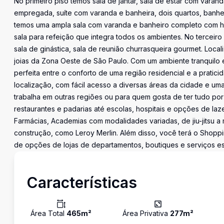
No primeiro piso temos sala de jantar, sala de estar com vara
empregada, suíte com varanda e banheira, dois quartos, banhe
temos uma ampla sala com varanda e banheiro completo com hid
sala para refeição que integra todos os ambientes. No terceir
sala de ginástica, sala de reunião churrasqueira gourmet. Local
joias da Zona Oeste de São Paulo. Com um ambiente tranquilo 
perfeita entre o conforto de uma região residencial e a prati
localização, com fácil acesso a diversas áreas da cidade e um
trabalha em outras regiões ou para quem gosta de ter tudo po
restaurantes e padarias até escolas, hospitais e opções de la
Farmácias, Academias com modalidades variadas, de jiu-jitsu a
construção, como Leroy Merlin. Além disso, você terá o Shop
de opções de lojas de departamentos, boutiques e serviços es
Características
Área Total
465
m²
Área Privativa
277
m²