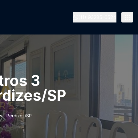
(11) 93285-6524
tros 3
erdizes/SP
as - Perdizes/SP