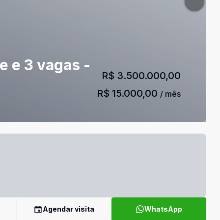
e e 3 vagas -
R$ 3.500.000,00
R$ 15.000,00
/ mês
Agendar visita
WhatsApp