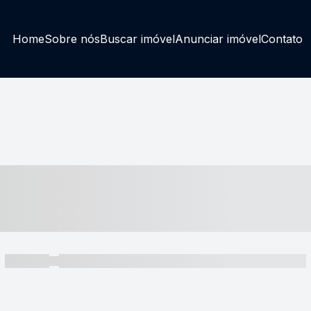
Home
Sobre nós
Buscar imóvel
Anunciar imóvel
Contato
----- ---- ---- -- ----
----- -----
----- ----- -- ------ ---- ---- -- ----- ----- ----- --- ------