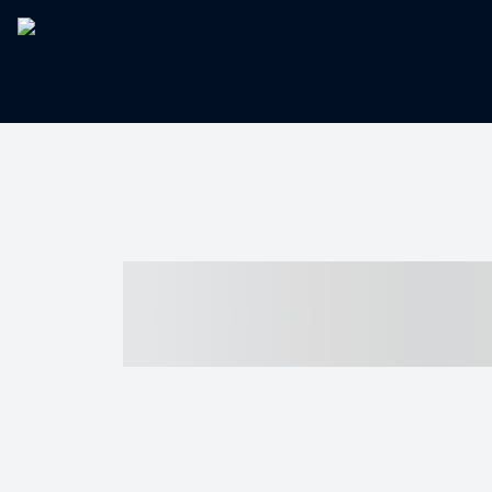
----- ----- -- -
- ------