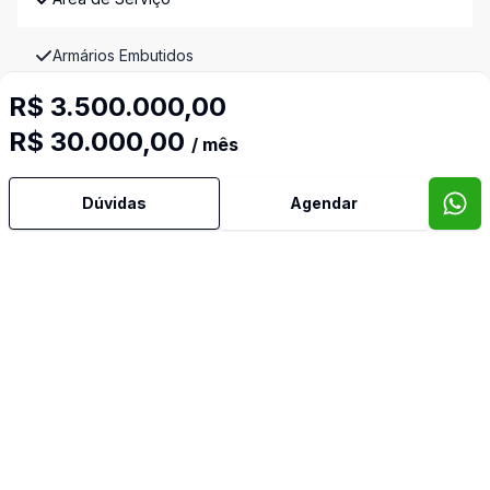
Armários Embutidos
R$ 3.500.000,00
Banheiro Social
R$ 30.000,00
/ mês
Churrasqueira
Dúvidas
Agendar
Copa
Copa Cozinha
Cozinha
Cozinha Americana
Cozinha Planejada