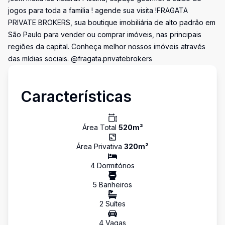
jogos para toda a familia ! agende sua visita !FRAGATA
PRIVATE BROKERS, sua boutique imobiliária de alto padrão em
São Paulo para vender ou comprar imóveis, nas principais
regiões da capital. Conheça melhor nossos imóveis através
das mídias sociais. @fragata.privatebrokers
Características
Área Total
520
m²
Área Privativa
320
m²
4
Dormitório
s
5
Banheiro
s
2
Suíte
s
4
Vaga
s