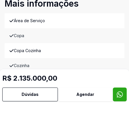
Mais informações
Área de Serviço
Copa
Copa Cozinha
Cozinha
R$ 2.135.000,00
Quarto de Empregada
Dúvidas
Agendar
Dormitório com Armários
Edícula
Lavabo