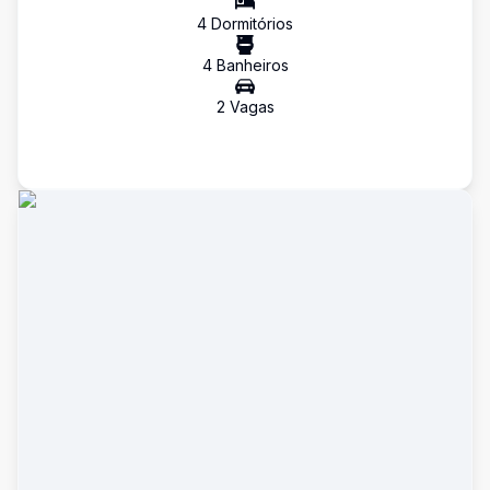
4
Dormitório
s
4
Banheiro
s
2
Vaga
s