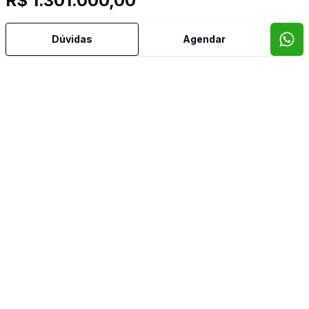
R$ 1.301.000,00
Banheiro Social
Dúvidas
Agendar
Cozinha Planejada
Dependência de Empregada
Dormitório com Armários
Escritório
Lavabo
Sala de Jantar
Sala de TV
Terraço