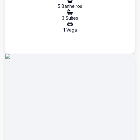
5
Banheiro
s
3
Suíte
s
1
Vaga