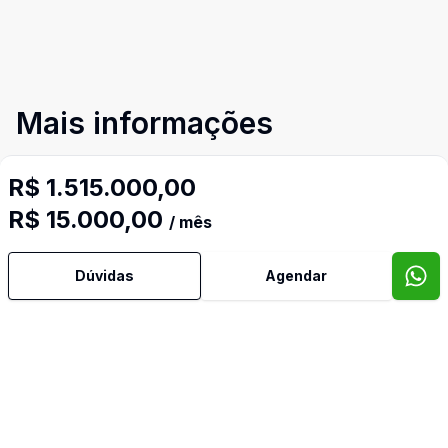
Mais informações
R$ 1.515.000,00
Área de Serviço
R$ 15.000,00
/ mês
Churrasqueira
Dúvidas
Agendar
Lavabo
Sala de TV
Banheiro de Empregada
Imóveis semelhantes