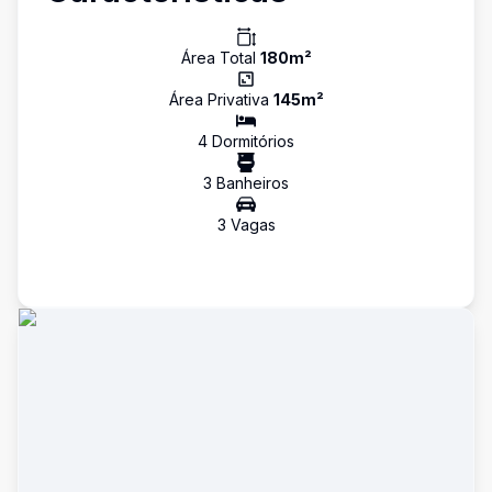
Área Total
180
m²
Área Privativa
145
m²
4
Dormitório
s
3
Banheiro
s
3
Vaga
s