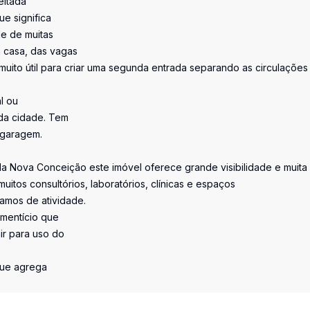
eitada
ue significa
de de muitas
a casa, das vagas
uito útil para criar uma segunda entrada separando as circulações
l ou
 da cidade. Tem
e garagem.
la Nova Conceição este imóvel oferece grande visibilidade e muita
itos consultórios, laboratórios, clínicas e espaços
amos de atividade.
imentício que
r para uso do
que agrega