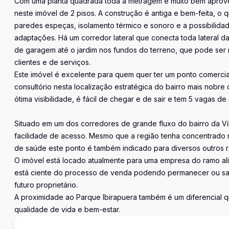
Com uma planta quadrada toda a metragem é muito bem aprov
neste imóvel de 2 pisos. A construção é antiga e bem-feita, o q
paredes espeças, isolamento térmico e sonoro e a possibilida
adaptações. Há um corredor lateral que conecta toda lateral d
de garagem até o jardim nos fundos do terreno, que pode ser m
clientes e de serviços.
Este imóvel é excelente para quem quer ter um ponto comercia
consultório nesta localização estratégica do bairro mais nobre
ótima visibilidade, é fácil de chegar e de sair e tem 5 vagas d
Situado em um dos corredores de grande fluxo do bairro da Vi
facilidade de acesso. Mesmo que a região tenha concentrado mu
de saúde este ponto é também indicado para diversos outros r
O imóvel está locado atualmente para uma empresa do ramo al
está ciente do processo de venda podendo permanecer ou sai
futuro proprietário.
A proximidade ao Parque Ibirapuera também é um diferencial 
qualidade de vida e bem-estar.