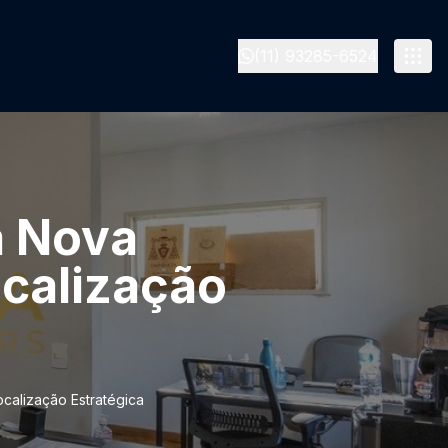
(11) 93285-6524
a Nova
ocalização
ocalização Estratégica