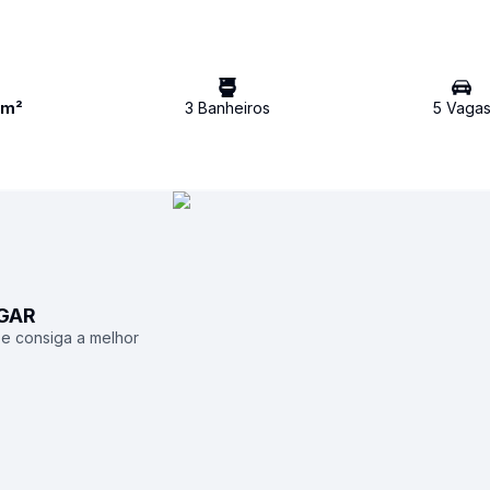
m²
3
Banheiro
s
5
Vaga
UGAR
 e consiga a melhor