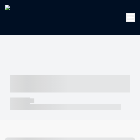
----- ----- -- ------ ---- ---- -- ----- -----
----- --- ------
----- -----
----- ----- -- ------ ---- ---- -- ----- ----- ----- --- ------