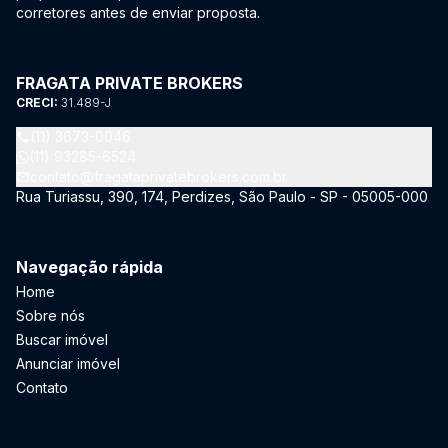
corretores antes de enviar proposta.
FRAGATA PRIVATE BROKERS
CRECI:
31.489-J
(11) 3673-0046
(11) 93285-6524
contato@fragataprivatebrokers.com.br
Rua Turiassu, 390, 174, Perdizes, São Paulo - SP - 05005-000
Navegação rápida
Home
Sobre nós
Buscar imóvel
Anunciar imóvel
Contato