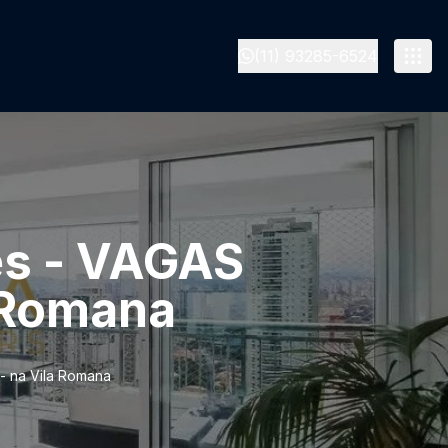
(11) 93285-6524
es - VAGAS
 Romana
- na Vila Romana