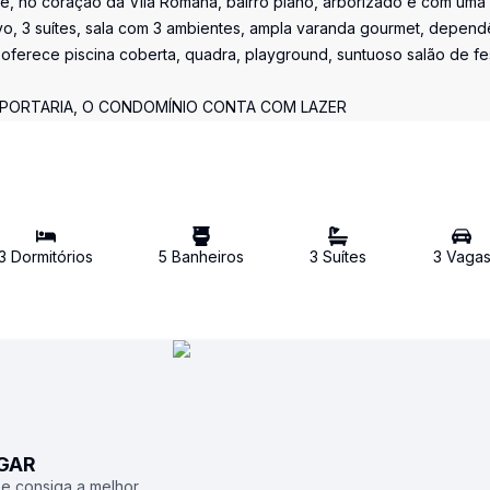
ade, no coração da Vila Romana, bairro plano, arborizado e com uma
ativo, 3 suítes, sala com 3 ambientes, ampla varanda gourmet, depend
oferece piscina coberta, quadra, playground, suntuoso salão de fe
PORTARIA, O CONDOMÍNIO CONTA COM LAZER
3
Dormitório
s
5
Banheiro
s
3
Suíte
s
3
Vaga
UGAR
 e consiga a melhor