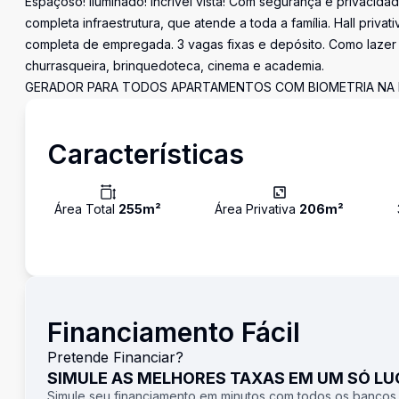
Espaçoso! Iluminado! Incrível vista! Com segurança e privacid
completa infraestrutura, que atende a toda a família. Hall priv
completa de empregada. 3 vagas fixas e depósito. Como lazer 
churrasqueira, brinquedoteca, cinema e academia.
GERADOR PARA TODOS APARTAMENTOS COM BIOMETRIA NA 
Características
Área Total
255
m²
Área Privativa
206
m²
Financiamento Fácil
Pretende Financiar?
SIMULE AS MELHORES TAXAS EM UM SÓ L
Simule seu financiamento em minutos com todos os bancos