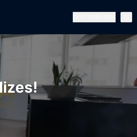
(11) 93285-6524
izes!