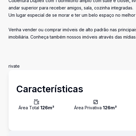
Cobertura Duplex com 1 dormitório amplo com suíte e closet, li
andar superior para receber amigos, sala, cozinha integradas.
Um lugar especial de se morar e ter um belo espaço no melhor 
Venha vender ou comprar imóveis de alto padrão nas principais
imobiliária. Conheça também nossos imóveis através das mídias
rivate
Características
Área Total
126
m²
Área Privativa
126
m²