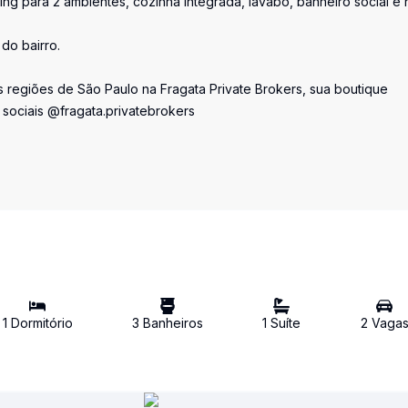
ving para 2 ambientes, cozinha integrada, lavabo, banheiro social e 
do bairro.
 regiões de São Paulo na Fragata Private Brokers, sua boutique
 sociais @fragata.privatebrokers
1
Dormitório
3
Banheiro
s
1
Suíte
2
Vaga