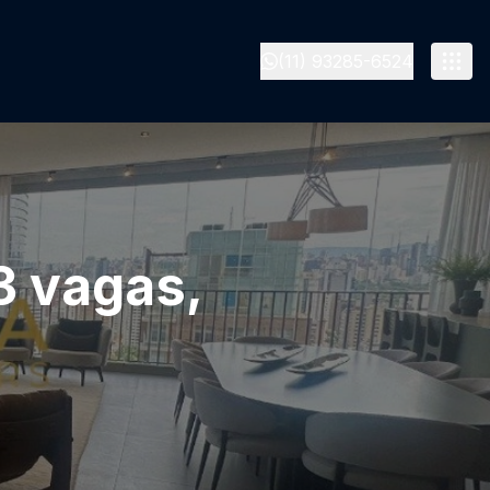
(11) 93285-6524
 3 vagas,