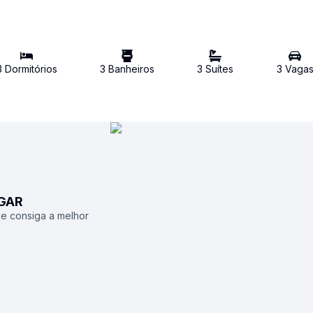
3
Dormitório
s
3
Banheiro
s
3
Suíte
s
3
Vaga
UGAR
 e consiga a melhor