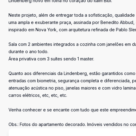
Lindenberg novo em folha no coração do Itaim Bibi.
Neste projeto, além de entregar toda a sofisticação, qualidad
uma ampla e exuberante praça, assinada por Benedito Abbud, 
inspirado em Nova York, com arquitetura refinada de Pablo S
Sala com 2 ambientes integrados a cozinha com janelões em duas
durante o ano todo.
Área privativa com 3 suítes sendo 1 master.
Quanto aos diferenciais da Lindenberg, estão garantidos com
entradas com biometria, segurança completa e diferenciada, pé 
atenuação acústica no piso, janelas maiores e com vidro lamin
carros elétricos, etc, etc, etc.
Venha conhecer e se encante com tudo que este empreendime
Obs.: Fotos do apartamento decorado. Imóveis vendidos no con