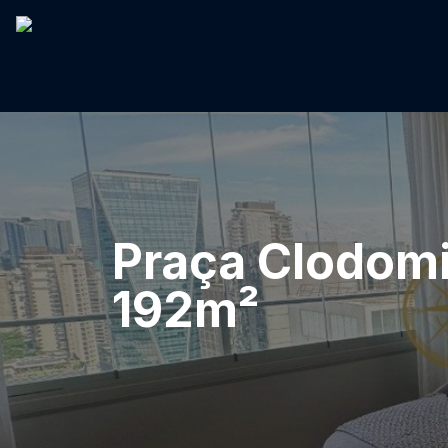
Praça Clodomir
192m²