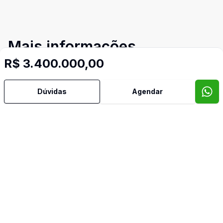
Mais informações
R$ 3.400.000,00
Aceita Pet
Dúvidas
Agendar
Água Quente
Área de Serviço
Armários Embutidos
Banheiro Social
Cozinha