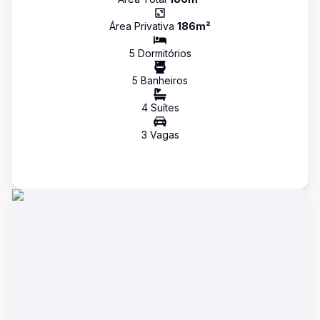
Área Privativa
186
m²
5
Dormitório
s
5
Banheiro
s
4
Suíte
s
3
Vaga
s