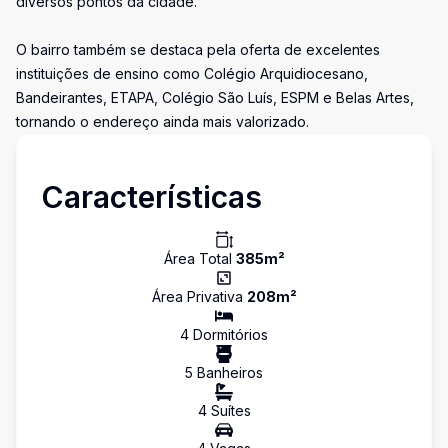
diversos pontos da cidade.
O bairro também se destaca pela oferta de excelentes
instituições de ensino como Colégio Arquidiocesano,
Bandeirantes, ETAPA, Colégio São Luís, ESPM e Belas Artes,
tornando o endereço ainda mais valorizado.
Características
Área Total
385
m²
Área Privativa
208
m²
4
Dormitório
s
5
Banheiro
s
4
Suíte
s