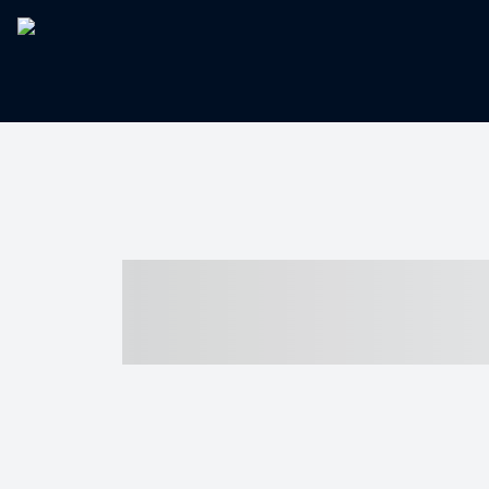
----- ----- -- -
- ------