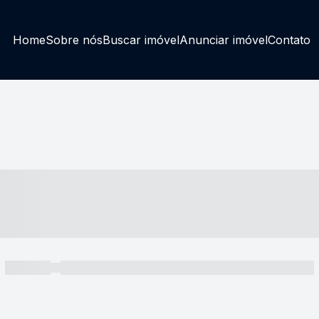
Home
Sobre nós
Buscar imóvel
Anunciar imóvel
Contato
----- ---- ---- -- ----
----- -----
----- ----- -- ------ ---- ---- -- ----- ----- ----- --- ------