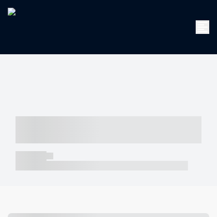
----- ----- -- ------ ---- ---- -- ----- -----
----- --- ------
----- -----
----- ----- -- ------ ---- ---- -- ----- ----- ----- --- ------