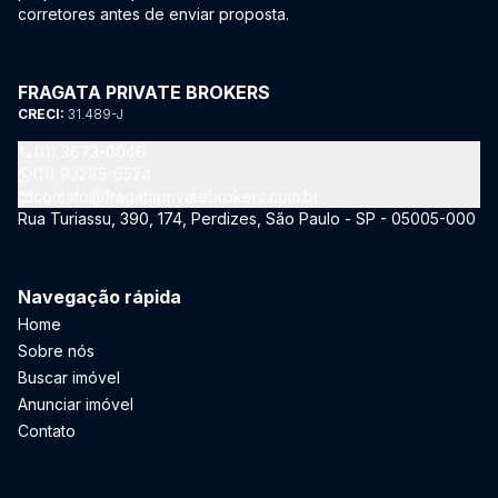
corretores antes de enviar proposta.
FRAGATA PRIVATE BROKERS
CRECI:
31.489-J
(11) 3673-0046
(11) 93285-6524
contato@fragataprivatebrokers.com.br
Rua Turiassu, 390, 174, Perdizes, São Paulo - SP - 05005-000
Navegação rápida
Home
Sobre nós
Buscar imóvel
Anunciar imóvel
Contato