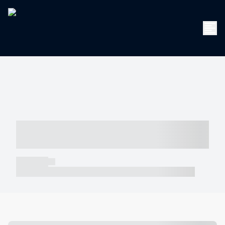
----- ----- -- ------ ---- ---- -- ----- -----
----- --- ------
----- -----
----- ----- -- ------ ---- ---- -- ----- ----- ----- --- ------