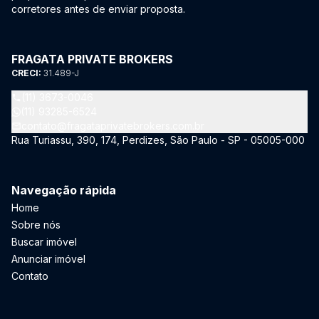
corretores antes de enviar proposta.
FRAGATA PRIVATE BROKERS
CRECI:
31.489-J
(11) 3673-0046
(11) 93285-6524
contato@fragataprivatebrokers.com.br
Rua Turiassu, 390, 174, Perdizes, São Paulo - SP - 05005-000
Navegação rápida
Home
Sobre nós
Buscar imóvel
Anunciar imóvel
Contato