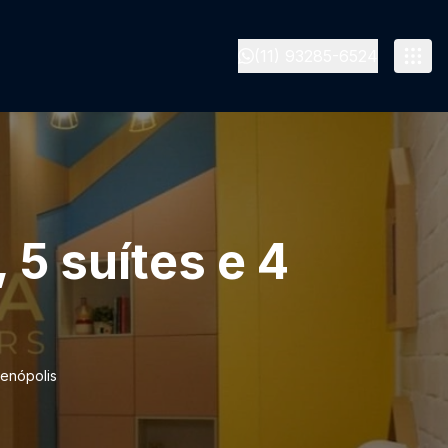
(11) 93285-6524
5 suítes e 4
ienópolis