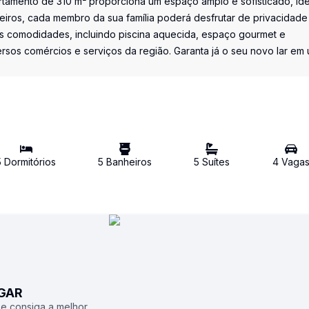
rtamento de 310 m² proporciona um espaço amplo e sofisticado, ide
eiros, cada membro da sua família poderá desfrutar de privacidade
s comodidades, incluindo piscina aquecida, espaço gourmet e
ersos comércios e serviços da região. Garanta já o seu novo lar em
5
Dormitório
s
5
Banheiro
s
5
Suíte
s
4
Vaga
UGAR
 e consiga a melhor