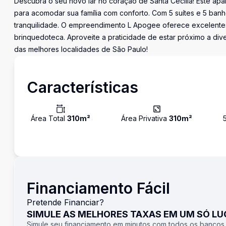
Descubra o seu novo lar no coração de Santa Cecília! Este apa
para acomodar sua família com conforto. Com 5 suítes e 5 banh
tranquilidade. O empreendimento L Apogee oferece excelente
brinquedoteca. Aproveite a praticidade de estar próximo a div
das melhores localidades de São Paulo!
Características
Área Total
310
m²
Área Privativa
310
m²
Financiamento Fácil
Pretende Financiar?
SIMULE AS MELHORES TAXAS EM UM SÓ L
Simule seu financiamento em minutos com todos os bancos