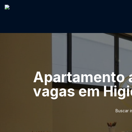
Apartamento á
vagas em Higi
Buscar 