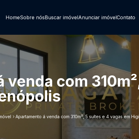
Home
Sobre nós
Buscar imóvel
Anunciar imóvel
Contato
 venda com 310m², 
enópolis
imóvel
Apartamento á venda com 310m², 5 suítes e 4 vagas em Hig