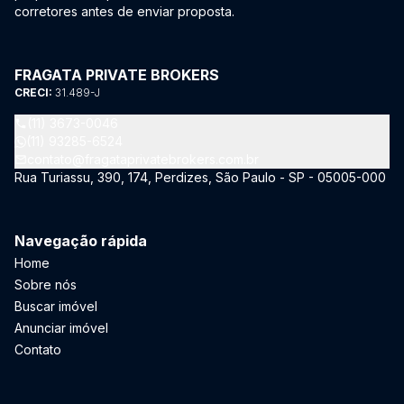
corretores antes de enviar proposta.
FRAGATA PRIVATE BROKERS
CRECI:
31.489-J
(11) 3673-0046
(11) 93285-6524
contato@fragataprivatebrokers.com.br
Rua Turiassu, 390, 174, Perdizes, São Paulo - SP - 05005-000
Navegação rápida
Home
Sobre nós
Buscar imóvel
Anunciar imóvel
Contato