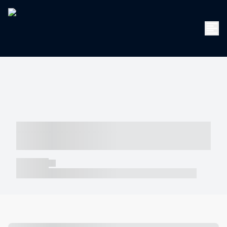
----- ----- -- ------ ---- ---- -- ----- -----
----- --- ------
----- -----
----- ----- -- ------ ---- ---- -- ----- ----- ----- --- ------