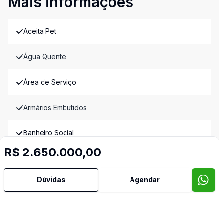
Mais informações
Aceita Pet
Água Quente
Área de Serviço
Armários Embutidos
Banheiro Social
R$ 2.650.000,00
Churrasqueira
Dúvidas
Agendar
Copa
Copa Cozinha