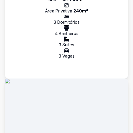
Área Privativa
240
m²
3
Dormitório
s
4
Banheiro
s
3
Suíte
s
3
Vaga
s